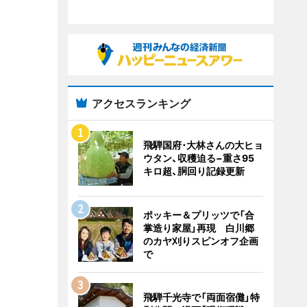
アクセスランキング
飛騨国府･大林さんの大ヒョ
ウタン、収穫迫る−重さ95
キロ超、胴回り記録更新
ポッキー＆プリッツで「合
掌造り家屋」再現 白川郷
のカヤ刈りスピンオフ企画
で
飛騨千光寺で「両面宿儺」特