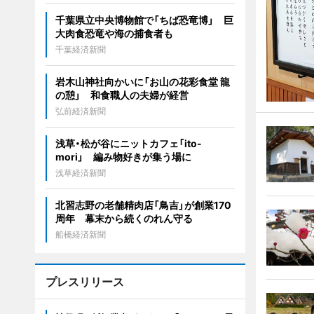
千葉県立中央博物館で「ちば恐竜博」 巨
大肉食恐竜や海の捕食者も
千葉経済新聞
岩木山神社向かいに「お山の花彩食堂 龍
の憩」 和食職人の夫婦が経営
弘前経済新聞
浅草・松が谷にニットカフェ「ito-
mori」 編み物好きが集う場に
浅草経済新聞
北習志野の老舗精肉店「鳥吉」が創業170
周年 幕末から続くのれん守る
船橋経済新聞
プレスリリース