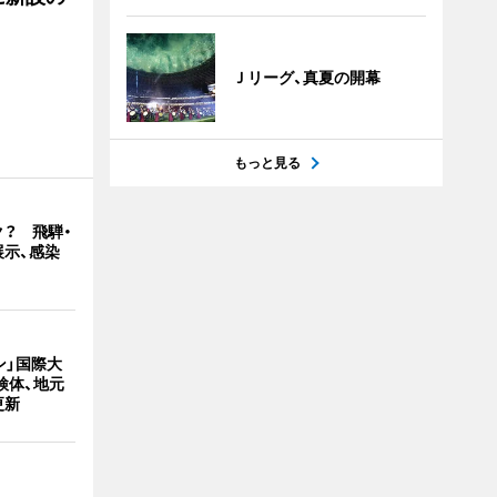
Ｊリーグ、真夏の開幕
もっと見る
？ 飛騨・
展示、感染
ン」国際大
検体、地元
更新