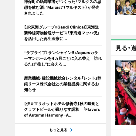
神保町の紙卸業者がつくった「マルクスの思
想を飲む酒」“Marxist”（マルキスト）が発売
されました
【JR東海グループ×Gaudi Clinical】東海道
新幹線荷物輸送サービス「東海道マッハ便」
を活用した再生医療に...
見る・
「ラブライブ！サンシャイン!!」Aqoursカラ
ーマンホールを4カ月ごとに入れ替え 訪れ
るたび“推し”に会える...
産業機械・建設機械総合レンタル「レント」静
銀リース株式会社との業務提携に関するお
知らせ
【伊豆マリオットホテル修善寺】秋の味覚と
クラフトビールが織りなす調和 「Flavors
of Autumn Harmony -A...
もっと見る