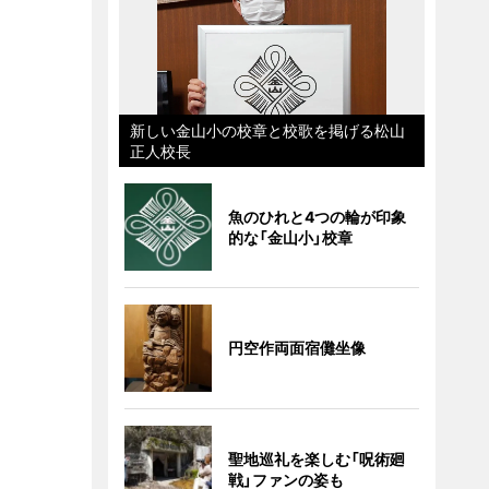
新しい金山小の校章と校歌を掲げる松山
正人校長
魚のひれと4つの輪が印象
的な「金山小」校章
円空作両面宿儺坐像
聖地巡礼を楽しむ「呪術廻
戦」ファンの姿も