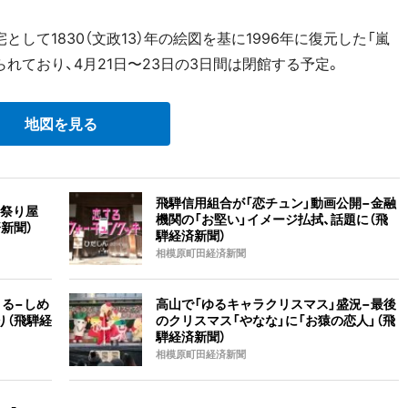
て1830（文政13）年の絵図を基に1996年に復元した「嵐
れており、4月21日〜23日の3日間は閉館する予定。
地図を見る
飛騨信用組合が「恋チュン」動画公開−金融
「祭り屋
機関の「お堅い」イメージ払拭、話題に（飛
新聞）
騨経済新聞）
相模原町田経済新聞
まる−しめ
高山で「ゆるキャラクリスマス」盛況−最後
り（飛騨経
のクリスマス「やなな」に「お猿の恋人」（飛
騨経済新聞）
相模原町田経済新聞