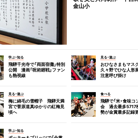
金山小
学ぶ・知る
見る・遊ぶ
飛騨千光寺で「両面宿儺」特別
おひなさまもマスク
公開 漫画「呪術廻戦」ファン
久々野でひな人形
も熱視線
注意呼び掛け
見る・遊ぶ
食べる
梅に綿毛の雪帽子 飛騨天満
飛騨で「米・食味コ
宮で菅原道真ゆかりの紅梅見
会 過去最多5717
頃へ
勢が金賞最多記録
学ぶ・知る
ポッキー＆プリッツで「合掌