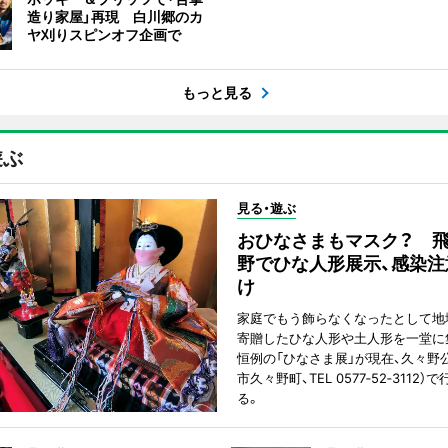
造り家屋」再現 白川郷のカ
ヤ刈りスピンオフ企画で
もっと見る
遊ぶ
見る・遊ぶ
おひなさまもマスク？ 飛
野でひな人形展示、感染注
け
家庭でもう飾らなくなったとして地
寄贈したひな人形や土人形を一堂に
恒例の「ひなさま展」が現在、久々野
市久々野町、TEL 0577‐52‐3112
る。