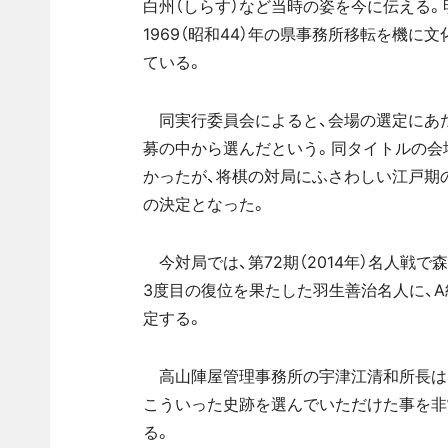
白州（しらす）など当時の姿を今に伝える
1969（昭和44）年の県事務所移転を機
ている。
同実行委員会によると、会場の選定にあ
募の中から選んだという。同タイトルの会
かったが、将棋の対局にふさわしい江戸期
の決定となった。
今対局では、第72期（2014年）名人戦
3度目の復位を果たした羽生善治名人に、
定する。
高山陣屋管理事務所の宇津江清和所長は
こういった史跡を選んでいただけた事を非
る。