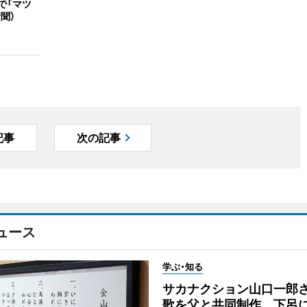
で「マツ
聞）
記事
次の記事
ュース
学ぶ・知る
サカナクション山口一郎
歌を父と共同制作 下呂