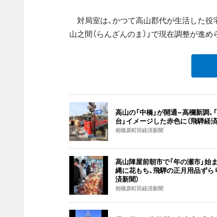
対局室は、かつて高山郡代が生活した役宅とし
山之間（らんざんのま）」で現在調整が進めら
高山の「中橋」が開通−高欄新調、
台」イメージした赤色に（飛騨経済
相模原町田経済新聞
高山陣屋前朝市で「年の瀬市」始
縄に花もち、飛騨の正月用品ずら
済新聞）
相模原町田経済新聞