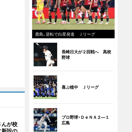
鹿島、逆転で白星発進 Ｊリーグ
長崎日大が２回戦へ 高校
野球
喜ぶ植中 Ｊリーグ
プロ野球・ＤｅＮＡ２―１
広島
さんが校
に新設の