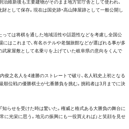
。明治維新後も主要建物がそのまま地方官庁舎として使われ、
に文化財として保存。現在は国史跡・高山陣屋跡として一般公開し
たっては将棋を通した地域活性や話題性などを考慮し全国公
場にはこれまで、有名ホテルや老舗旅館などが選ばれる事が多
の武家屋敷として名乗りを上げていた岐阜県の意向をくんで
で森内俊之名人を4連勝のストレートで破り、名人戦史上初となる
A級順位戦の優勝棋士が七番勝負を挑む。挑戦者は3月までに決
「知らせを受けた時は驚いた。権威と格式ある大勝負の舞台に
常に光栄に思う。地元の振興にも一役買えれば」と笑顔を見せ