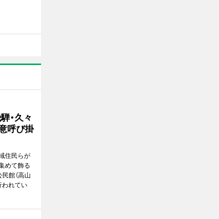
騨・久々
意呼び掛
域住民らが
集めて飾る
公民館（高山
）で行われてい