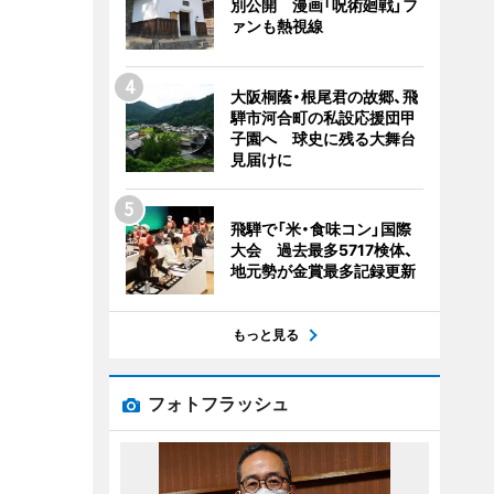
別公開 漫画「呪術廻戦」フ
ァンも熱視線
大阪桐蔭・根尾君の故郷、飛
騨市河合町の私設応援団甲
子園へ 球史に残る大舞台
見届けに
飛騨で「米・食味コン」国際
大会 過去最多5717検体、
地元勢が金賞最多記録更新
もっと見る
フォトフラッシュ