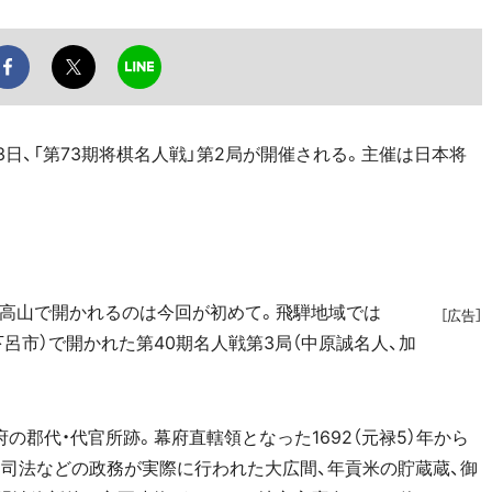
23日、「第73期将棋名人戦」第2局が開催される。主催は日本将
高山で開かれるのは今回が初めて。飛騨地域では
［広告］
」（下呂市）で開かれた第40期名人戦第3局（中原誠名人、加
郡代・代官所跡。幕府直轄領となった1692（元禄5）年から
政・司法などの政務が実際に行われた大広間、年貢米の貯蔵蔵、御