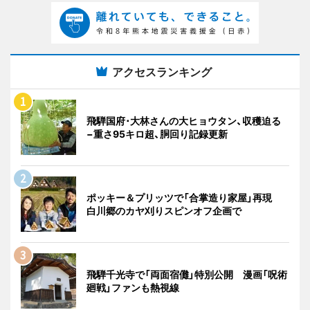
アクセスランキング
飛騨国府･大林さんの大ヒョウタン、収穫迫る
−重さ95キロ超、胴回り記録更新
ポッキー＆プリッツで「合掌造り家屋」再現
白川郷のカヤ刈りスピンオフ企画で
飛騨千光寺で「両面宿儺」特別公開 漫画「呪術
廻戦」ファンも熱視線