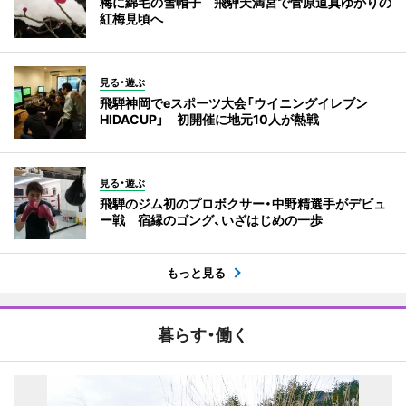
梅に綿毛の雪帽子 飛騨天満宮で菅原道真ゆかりの
紅梅見頃へ
見る・遊ぶ
飛騨神岡でeスポーツ大会「ウイニングイレブン
HIDACUP」 初開催に地元10人が熱戦
見る・遊ぶ
飛騨のジム初のプロボクサー・中野精選手がデビュ
ー戦 宿縁のゴング、いざはじめの一歩
もっと見る
暮らす・働く