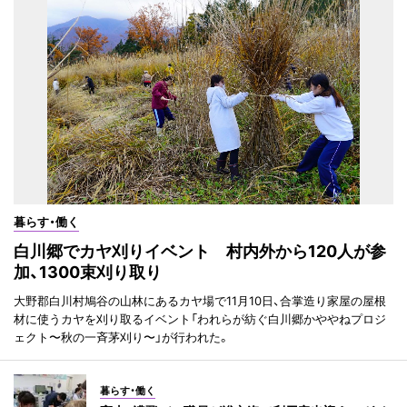
暮らす・働く
白川郷でカヤ刈りイベント 村内外から120人が参
加、1300束刈り取り
大野郡白川村鳩谷の山林にあるカヤ場で11月10日、合掌造り家屋の屋根
材に使うカヤを刈り取るイベント「われらが紡ぐ白川郷かややねプロジ
ェクト〜秋の一斉茅刈り〜」が行われた。
暮らす・働く