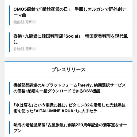
OMO5函館で「函館夜景の日」 手回しオルガンで野外劇テ
ーマ曲
函館経済新聞
香港・九龍塘に韓国料理店「Social」 韓国定番料理を現代風
に
香港経済新聞
プレスリリース
機械部品調達のAIプラットフォーム「meviy」納期選択サービス
の価格・納期を一括ダウンロードできるCSV機能...
「水は腐る」という常識に挑む。ビタミンB2を活用した光触媒技
術を使った「VITALUMINE AQUA-1」、大手セラ...
熱海の老舗温泉宿「古屋旅館」、創業220周年記念の新客室をオー
プン