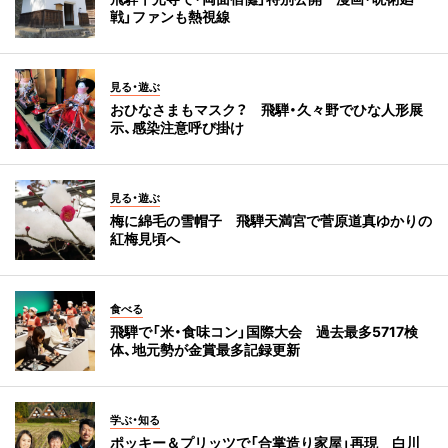
戦」ファンも熱視線
見る・遊ぶ
おひなさまもマスク？ 飛騨・久々野でひな人形展
示、感染注意呼び掛け
見る・遊ぶ
梅に綿毛の雪帽子 飛騨天満宮で菅原道真ゆかりの
紅梅見頃へ
食べる
飛騨で「米・食味コン」国際大会 過去最多5717検
体、地元勢が金賞最多記録更新
学ぶ・知る
ポッキー＆プリッツで「合掌造り家屋」再現 白川