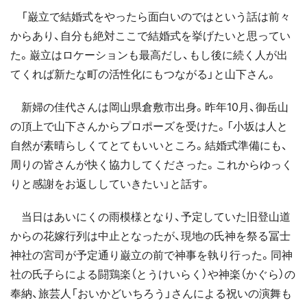
「巌立で結婚式をやったら面白いのではという話は前々
からあり、自分も絶対ここで結婚式を挙げたいと思ってい
た。巌立はロケーションも最高だし、もし後に続く人が出
てくれば新たな町の活性化にもつながる」と山下さん。
新婦の佳代さんは岡山県倉敷市出身。昨年10月、御岳山
の頂上で山下さんからプロポーズを受けた。「小坂は人と
自然が素晴らしくてとてもいいところ。結婚式準備にも、
周りの皆さんが快く協力してくださった。これからゆっく
りと感謝をお返ししていきたい」と話す。
当日はあいにくの雨模様となり、予定していた旧登山道
からの花嫁行列は中止となったが、現地の氏神を祭る冨士
神社の宮司が予定通り巌立の前で神事を執り行った。同神
社の氏子らによる闘鶏楽（とうけいらく）や神楽（かぐら）の
奉納、旅芸人「おいかどいちろう」さんによる祝いの演舞も