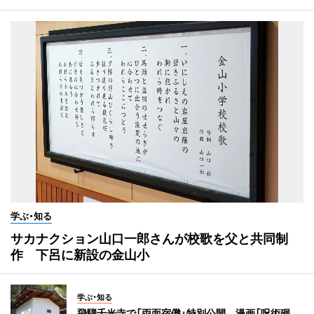
学ぶ・知る
サカナクション山口一郎さんが校歌を父と共同制
作 下呂に新設の金山小
学ぶ・知る
飛騨千光寺で「両面宿儺」特別公開 漫画「呪術廻