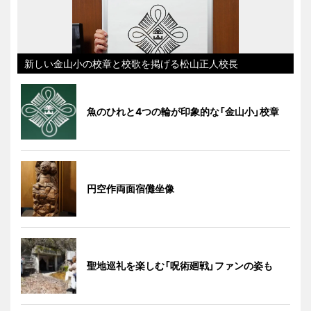
新しい金山小の校章と校歌を掲げる松山正人校長
魚のひれと4つの輪が印象的な「金山小」校章
円空作両面宿儺坐像
聖地巡礼を楽しむ「呪術廻戦」ファンの姿も