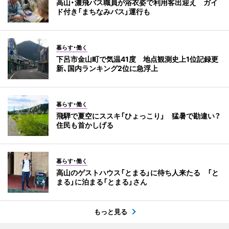
高山・濃飛バス職員が浴衣姿で利用客出迎え ガイ
ド付き「まちなみバス」運行も
暮らす・働く
下呂市金山町で気温41度 地点観測史上1位記録更
新、国内ランキング2位に急浮上
暮らす・働く
飛騨で夏空にススキ「ひょっこり」 猛暑で勘違い？
住民も首かしげる
暮らす・働く
高山のゲストハウス「とまる」に待ち人来たる 「と
まる」に泊まる「とまる」さん
もっと見る