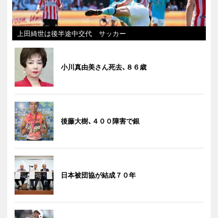
上田綺世は後半途中交代 サッカー
小川真由美さん死去、８６歳
後藤大樹、４００障害で銀
日本被団協が結成７０年