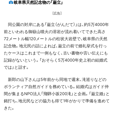
岐阜県天然記念物の「巌立」
［広告］
同公園の対岸にある「巌立（がんだて）」は、約5万4000年
前といわれる御嶽山噴火の溶岩が流れ着いてできた高さ
72メートル幅120メートルの柱状大岩壁で、岐阜県の天然
記念物。地元民の話によれば、巌立の前で婚礼挙式を行っ
たケースはこれまで一例もなく、古い書物や言い伝えにも
記録がないという。「おそらく5万4000年史上初の結婚式
では」と話す。
新郎の山下さんは5年前から同地で週末、滝巡りなどの
ボランティア自然ガイドを務めている。結婚式はガイド仲
間が集まるNPO法人「飛騨小坂200滝」と企画。「巌立婚」と
銘打ち、地元民などの協力も得て1年がかりで準備を進めて
きた。